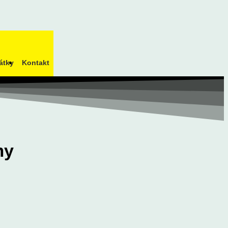
átky
Kontakt
my