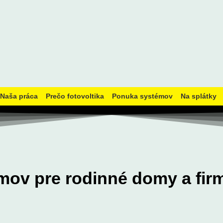
Naša práca
Prečo fotovoltika
Ponuka systémov
Na splátky
émov pre rodinné domy a fir